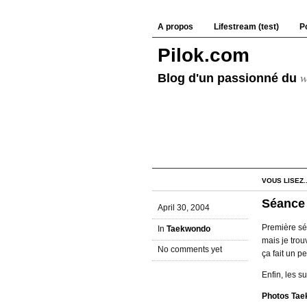
A propos
Lifestream (test)
Po
Pilok.com
w
Blog d'un passionné du
VOUS LISEZ..
Séance 
April 30, 2004
Première sér
In
Taekwondo
mais je trou
No comments yet
ça fait un p
Enfin, les s
Photos Ta