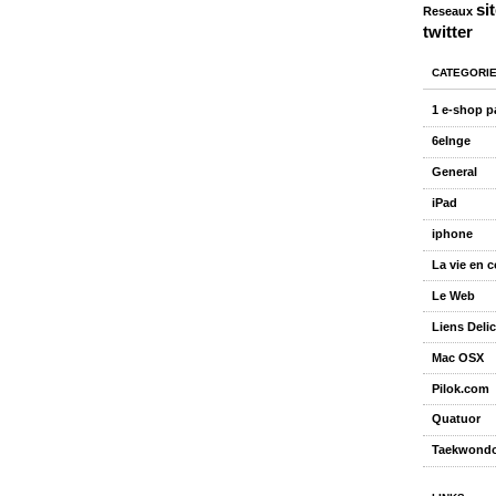
si
Reseaux
twitter
CATEGORI
1 e-shop p
6eInge
General
iPad
iphone
La vie en 
Le Web
Liens Deli
Mac OSX
Pilok.com
Quatuor
Taekwond