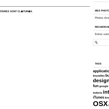
MES PHOT
TAIRES SONT CL�TUR�S.
Photos réc
RECHERCH
Entrez votr
TAGS
applicati
b
bruxelles
desig
fun
google
in
indecis
iTunes
kro
OSX