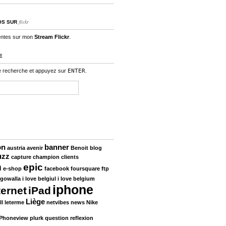
flickr
OS SUR
entes sur mon
Stream Flickr
.
E
e recherche et appuyez sur
ENTER
.
on
banner
austria
avenir
Benoit
blog
uzz
capture
champion
clients
n
epic
e-shop
facebook
foursquare
ftp
gowalla
i love belgiul
i love belgium
iphone
ternet
iPad
Liège
ll
leterme
netvibes
news
Nike
Phoneview
plurk
question
reflexion