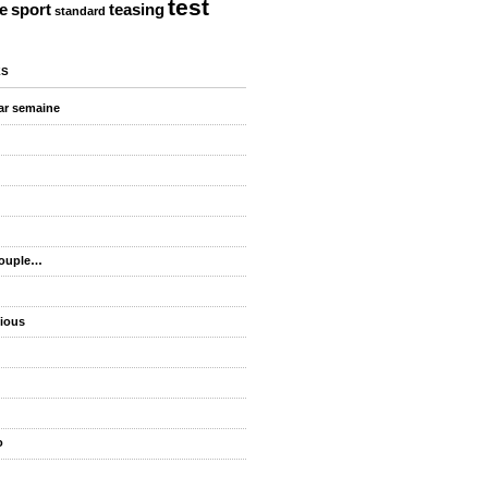
test
te
sport
teasing
standard
ES
ar semaine
couple…
cious
o