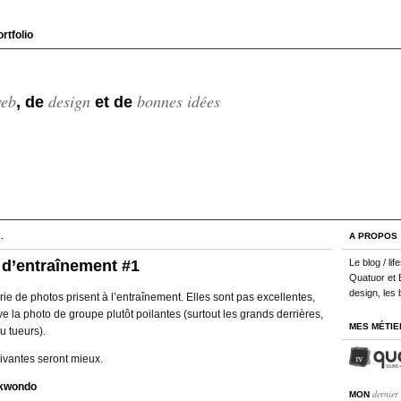
rtfolio
eb
design
bonnes idées
, de
et de
.
A PROPOS
d’entraînement #1
Le blog / l
Quatuor et 
design, les 
ie de photos prisent à l’entraînement. Elles sont pas excellentes,
ve la photo de groupe plutôt poilantes (surtout les grands derrières,
MES MÉTIE
eu tueurs).
uivantes seront mieux.
ekwondo
dernier
MON