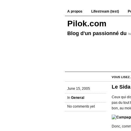
A propos
Lifestream (test)
Po
Pilok.com
w
Blog d'un passionné du
VOUS LISEZ..
Le Sida
June 15, 2005
Ceux qui dis
In
General
pas du tout 
No comments yet
bon, au moins
Donc, comme 