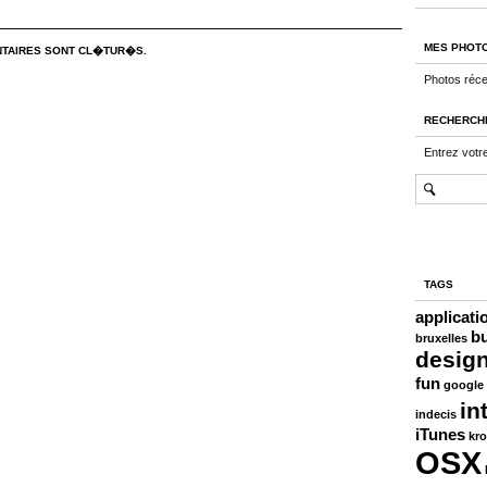
MES PHOT
TAIRES SONT CL�TUR�S.
Photos réc
RECHERCH
Entrez votr
TAGS
applicati
b
bruxelles
desig
fun
google
in
indecis
iTunes
kro
OSX