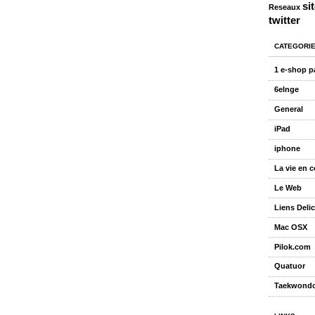
si
Reseaux
twitter
CATEGORI
1 e-shop p
6eInge
General
iPad
iphone
La vie en 
Le Web
Liens Deli
Mac OSX
Pilok.com
Quatuor
Taekwond