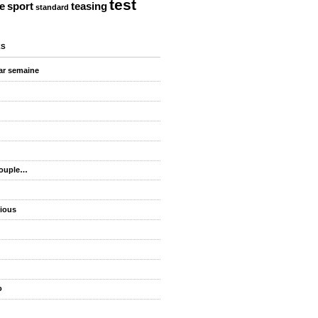
test
te
sport
teasing
standard
ES
ar semaine
couple…
cious
o