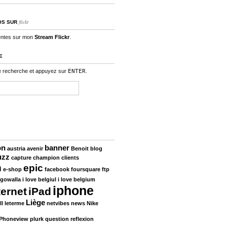
flickr
OS SUR
entes sur mon
Stream Flickr
.
E
e recherche et appuyez sur
ENTER
.
on
banner
austria
avenir
Benoit
blog
uzz
capture
champion
clients
n
epic
e-shop
facebook
foursquare
ftp
gowalla
i love belgiul
i love belgium
iphone
ternet
iPad
Liège
ll
leterme
netvibes
news
Nike
Phoneview
plurk
question
reflexion