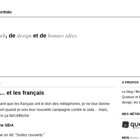
rtfolio
eb
design
bonnes idées
, de
et de
.
A PROPOS
… et les français
Le blog / l
Quatuor et 
design, les 
ent que les français ont le don des métaphores, je ne leur donne
tort quand je vois leur nouvelle campagne contre le sida… mais,
MES MÉTIE
 ça fait réfléchir.
on dit: “Sortez couverts.”
dernier
MON